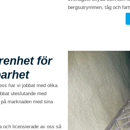
bergsutrymmen, tåg och far
enhet för
barhet
ss har vi jobbat med olika
jobbat uteslutande med
et på marknaden med sina
a och licensierade av oss så