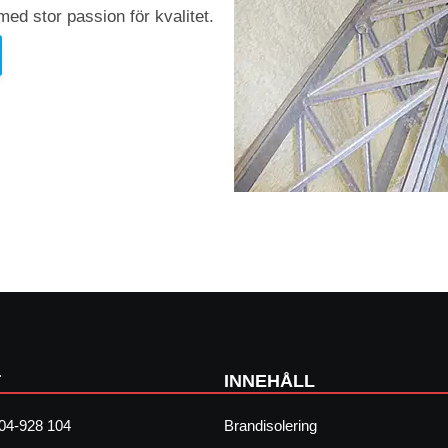
t med stor passion för kvalitet.
T
INNEHÅLL
04-928 104
Brandisolering