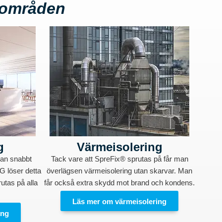
sområden
g
Värmeisolering
kan snabbt
Tack vare att SpreFix® sprutas på får man
G löser detta
överlägsen värmeisolering utan skarvar. Man
rutas på alla
får också extra skydd mot brand och kondens.
Läs mer om värmeisolering
ing