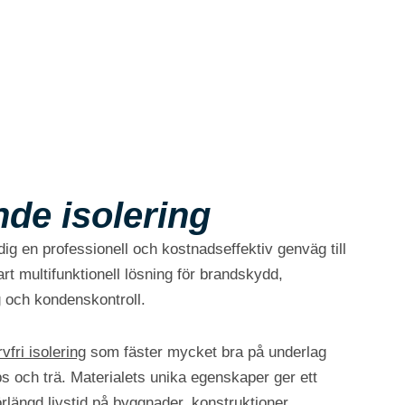
de isolering
ig en professionell och kostnadseffektiv genväg till
rt multifunktionell lösning för brandskydd,
g och kondenskontroll.
vfri isolering
som fäster mycket bra på underlag
ps och trä. Materialets unika egenskaper ger ett
längd livstid på byggnader, konstruktioner,