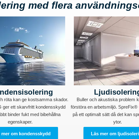
olering med flera användning
ndensisolering
Ljudisolerin
ch röta kan ge kostsamma skador.
Buller och akustiska problem 
 ger ett skarvfritt kondensskydd
förstöra en arbetsmiljö. SpreFix® 
bt binder fukt med bibehållna
på ett optimalt sätt då det kan sp
egenskaper.
ytor.
 mer om kondensskydd
Läs mer om ljudisoler