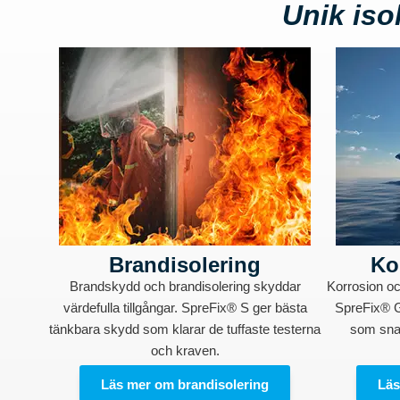
Unik is
Brandisolering
Ko
Brandskydd och brandisolering skyddar
Korrosion o
värdefulla tillgångar. SpreFix® S ger bästa
SpreFix® G
tänkbara skydd som klarar de tuffaste testerna
som snab
och kraven.
Läs mer om brandisolering
Läs