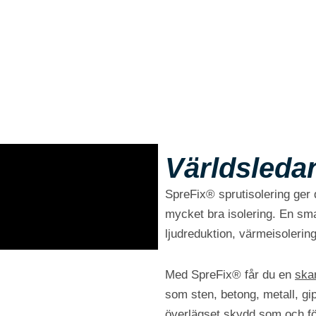
Världsledan
SpreFix® sprutisolering ger d
mycket bra isolering. En sma
ljudreduktion, värmeisolerin
Med SpreFix® får du en
skar
som sten, betong, metall, gi
överlägset skydd som och för