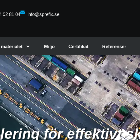
4 92 81 04
info@sprefix.se
materialet
Miljö
Certifikat
Referenser
lering för effektivt 