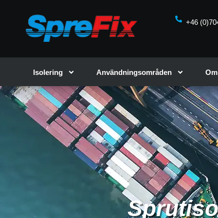
+46 (0)70
Isolering
Användningsområden
Om 
Sprutiso